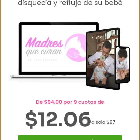
disquecia y reflujo de su bebé
De
$94.00
por 9 cuotas de
$12.06
o solo $87