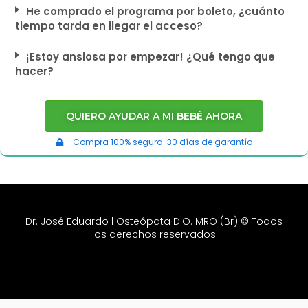
He comprado el programa por boleto, ¿cuánto
tiempo tarda en llegar el acceso?
¡Estoy ansiosa por empezar! ¿Qué tengo que
hacer?
QUIERO AYUDAR A MI BEBÉ AHORA
Compra 100% segura. 30 días de garantía
Dr. José Eduardo | Osteópata D.O. MRO (Br) © Todos
los derechos reservados
Este site não faz parte do site do Facebook ou do Facebook Inc. Além disso, este site não é
endossado pelo Facebook de qualquer maneira. FACEBOOK é uma marca comercial da
FACEBOOK, Inc.