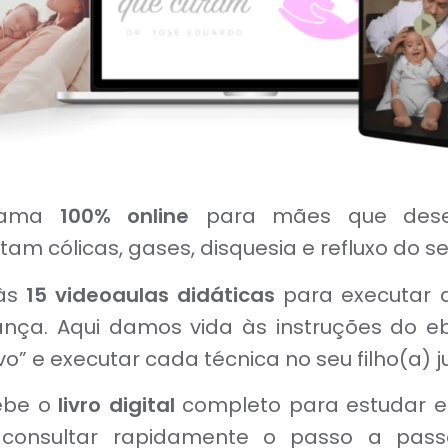
grama
100% online
para mães que dese
am cólicas, gases, disquesia e refluxo do 
 às
15
videoaulas didáticas
para executar
ança. Aqui damos vida às instruções do 
” e executar cada técnica no seu filho(a) j
ebe o
livro digital
completo para estudar e 
 consultar rapidamente o passo a pas