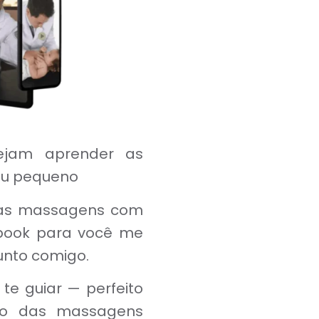
jam aprender as
seu pequeno
 as massagens com
ebook para você me
unto comigo.
te guiar — perfeito
so das massagens