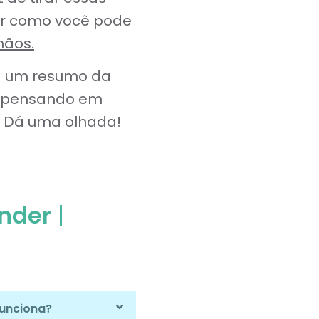
rar como você pode
mãos.
a um resumo da
, pensando em
. Dá uma olhada!
ender
|
funciona?