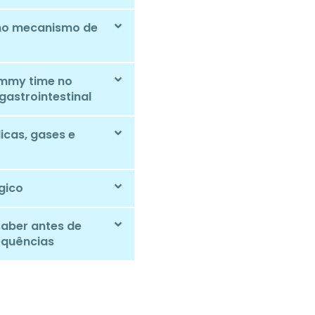
mo mecanismo de
ummy time no
gastrointestinal
licas, gases e
gico
saber antes de
equências