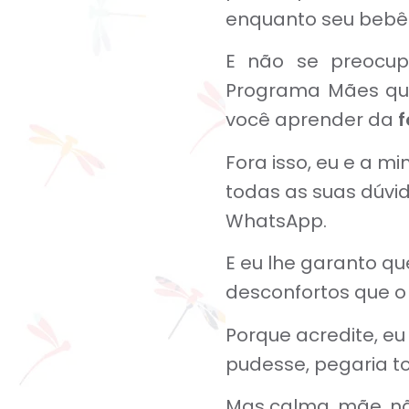
enquanto seu bebê
E não se preocupe
Programa Mães que
você aprender da
f
Fora isso, eu e a m
todas as suas dúvid
WhatsApp.
E eu lhe garanto qu
desconfortos que o
Porque acredite, eu
pudesse, pegaria t
Mas calma, mãe, nã